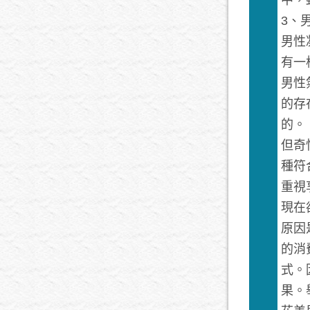
中，
3、
男性
有一樣
男性
的存
的。
但奇
種符
重視
現在
原因
的消
式。
果。