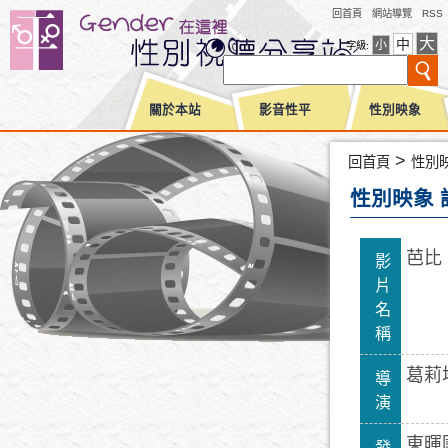
回首頁
網站導覽
RSS
大
中
小
字級:
關於本站
影音性平
性別映象
>
回首頁
性別
性別映象 
芭比
影
片
名
稱
葛莉
導
演
東暉
發