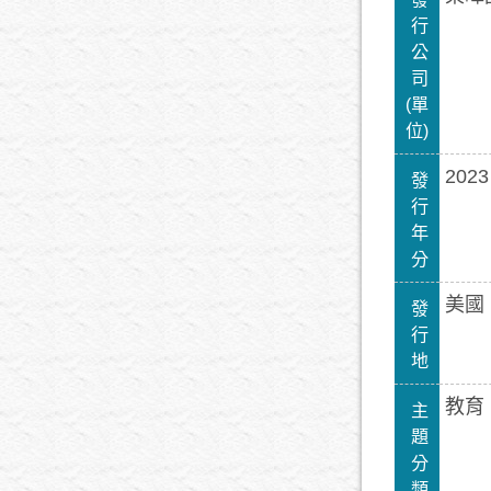
行
公
司
(單
位)
202
發
行
年
分
美國
發
行
地
教育
主
題
分
類