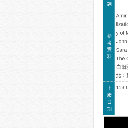
詞
Amir
lizat
y of 
參
John
考
資
Sara
料
The 
白爾
北：
113-
上
版
日
期