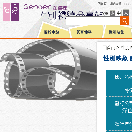
回首頁
網站導覽
RSS
大
中
小
字級:
關於本站
影音性平
性別映象
>
回首頁
性別
性別映象 
影片名
導
發行公
(單位
發行年