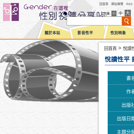
回首頁
網站導覽
RSS
大
中
小
字級:
關於本站
影音性平
性別映象
>
回首頁
悅讀
悅讀性平 
書
作
出版
出版日
主題分