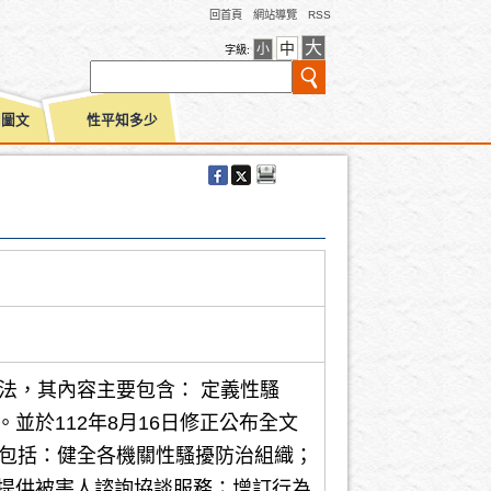
回首頁
網站導覽
RSS
大
中
小
字級:
別圖文
性平知多少
法，其內容主要包含： 定義性騷
於112年8月16日修正公布全文
點包括：健全各機關性騷擾防治組織；
提供被害人諮詢協談服務；增訂行為