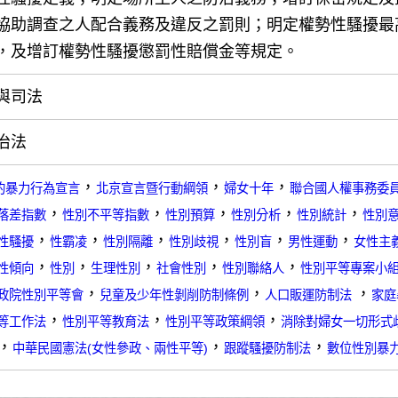
協助調查之人配合義務及違反之罰則；明定權勢性騷擾最
，及增訂權勢性騷擾懲罰性賠償金等規定。
與司法
治法
，
，
，
的暴力行為宣言
北京宣言暨行動綱領
婦女十年
聯合國人權事務委
，
，
，
，
，
落差指數
性別不平等指數
性別預算
性別分析
性別統計
性別
，
，
，
，
，
，
性騷擾
性霸凌
性別隔離
性別歧視
性別盲
男性運動
女性主
，
，
，
，
，
性傾向
性別
生理性別
社會性別
性別聯絡人
性別平等專案小
，
，
，
政院性別平等會
兒童及少年性剝削防制條例
人口販運防制法
家庭
，
，
，
等工作法
性別平等教育法
性別平等政策綱領
消除對婦女一切形式
，
，
，
中華民國憲法(女性參政、兩性平等)
跟蹤騷擾防制法
數位性別暴