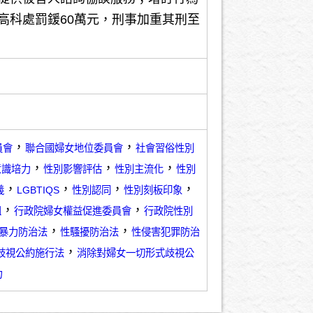
高科處罰鍰60萬元，刑事加重其刑至
，
，
員會
聯合國婦女地位委員會
社會習俗性別
，
，
，
意識培力
性別影響評估
性別主流化
性別
，
，
，
，
義
LGBTIQS
性別認同
性別刻板印象
，
，
組
行政院婦女權益促進委員會
行政院性別
，
，
暴力防治法
性騷擾防治法
性侵害犯罪防治
，
歧視公約施行法
消除對婦女一切形式歧視公
力