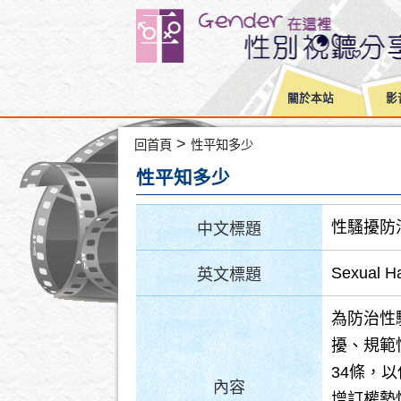
關於本站
影
>
回首頁
性平知多少
性平知多少
性騷擾防
中文標題
Sexual Ha
英文標題
為防治性
擾、規範
34條，
內容
增訂權勢