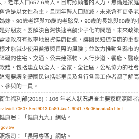
8萬人，老年人口657.6萬人。目前照顧者的人力，無論是
舊會是以女性為主，且因年輕人口驟減，未來會有更多老
姊妹、90歲老嫗與70歲的老憨兒，90歲的長媳與80歲
是好朋友。要解決台灣快速高齡少子化的問題，未來政策
需要政府有效率地投資健康促進，讓國民知道健康的重要
樣才能減少使用醫療與長照的風險；並致力推動各縣市的
障礙的住宅、交通、公共建築物、人行步道、餐廳、醫療
軟體，包括建立以全人、全家、全社區，公私協力的社會
這需要讓全體國民包括鄰里長及各行各業工作者都了解高
、參與的一員。
/03衛生福利部(2018)：106 年老人狀況調查主要家庭照
ov.tw/dl-70607-5ecf9013-0a80-4ca1-9041-78e06beada4b.html
健康署：「健康九九」網站。
.gov.tw/
照護司：「長照專區」網站。