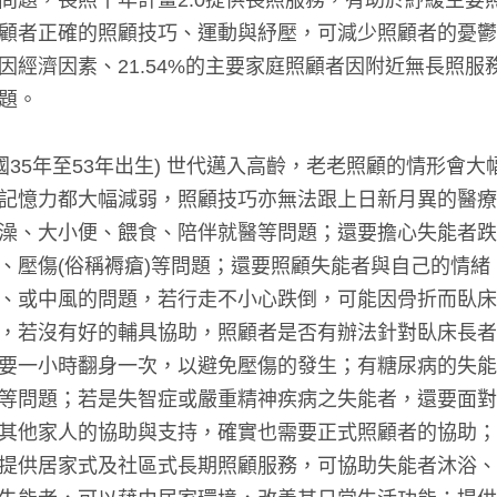
問題，長照十年計畫2.0提供長照服務，有助於紓緩主要
顧者正確的照顧技巧、運動與紓壓，可減少照顧者的憂鬱與
因經濟因素、21.54%的主要家庭照顧者因附近無長照
題。
民國35年至53年出生) 世代邁入高齡，老老照顧的情形會
記憶力都大幅減弱，照顧技巧亦無法跟上日新月異的醫療
澡、大小便、餵食、陪伴就醫等問題；還要擔心失能者跌
、壓傷(俗稱褥瘡)等問題；還要照顧失能者與自己的情
、或中風的問題，若行走不小心跌倒，可能因骨折而臥床
，若沒有好的輔具協助，照顧者是否有辦法針對臥床長者
要一小時翻身一次，以避免壓傷的發生；有糖尿病的失能
等問題；若是失智症或嚴重精神疾病之失能者，還要面對
其他家人的協助與支持，確實也需要正式照顧者的協助；政
提供居家式及社區式長期照顧服務，可協助失能者沐浴、