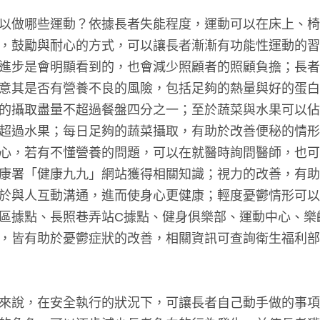
以做哪些運動？依據長者失能程度，運動可以在床上、椅
，鼓勵與耐心的方式，可以讓長者漸漸有功能性運動的習
進步是會明顯看到的，也會減少照顧者的照顧負擔；長者
意其是否有營養不良的風險，包括足夠的熱量與好的蛋白
的攝取盡量不超過餐盤四分之一；至於蔬菜與水果可以佔
超過水果；每日足夠的蔬菜攝取，有助於改善便秘的情形
心，若有不懂營養的問題，可以在就醫時詢問醫師，也可
康署「健康九九」網站獲得相關知識；視力的改善，有助
於與人互動溝通，進而使身心更健康；輕度憂鬱情形可以
區據點、長照巷弄站C據點、健身俱樂部、運動中心、樂
，皆有助於憂鬱症狀的改善，相關資訊可查詢衛生福利部
來說，在安全執行的狀況下，可讓長者自己動手做的事項