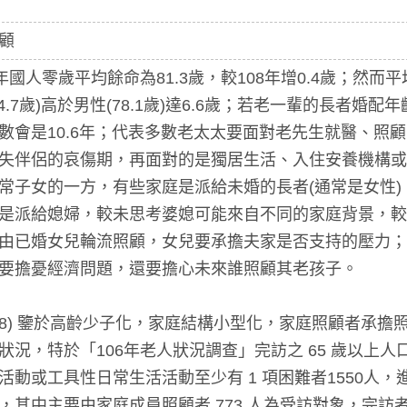
顧
年國人零歲平均餘命為81.3歲，較108年增0.4歲；然而
4.7歲)高於男性(78.1歲)達6.6歲；若老一輩的長者婚
數會是10.6年；代表多數老太太要面對老先生就醫、照
失伴侶的哀傷期，再面對的是獨居生活、入住安養機構或
常子女的一方，有些家庭是派給未婚的長者(通常是女性
是派給媳婦，較未思考婆媳可能來自不同的家庭背景，較
由已婚女兒輪流照顧，女兒要承擔夫家是否支持的壓力；若
要擔憂經濟問題，還要擔心未來誰照顧其老孩子。
018) 鑒於高齡少子化，家庭結構小型化，家庭照顧者承
況，特於「106年老人狀況調查」完訪之 65 歲以上人口樣本數
活動或工具性日常生活活動至少有 1 項困難者1550人
其中主要由家庭成員照顧者 773 人為受訪對象，完訪者計 