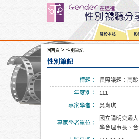
關於本站
影
>
回首頁
性別筆記
性別筆記
標題：
長照議題：高齡
年度別：
111
專家學者：
吳肖琪
國立陽明交通大
專家學者單位：
學會理事長、台