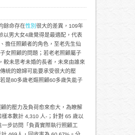
平均餘命存在
性別
很大的差異，109年
配年齡以男大女4歲覺得是最適配，代表
顧、擔任照顧者的角色，至老先生仙
子女照顧的問題；若老老照顧屬子
)，較未思考未婚的長者，未來由誰來
傳統的媳婦可能要承受很大的壓
是80多歲老嫗照顧60多歲失能子
擔照顧的壓力及負荷愈來愈大，為瞭解
計 4,310 人-；針對 65 歲以
，進一步訪問「負責實際執行照顧工
469人，回收率為 60.67%。分