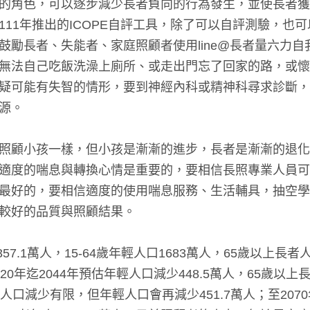
的角色，可以逐步減少長者負向的行為發生，並使長者獲得
111年推出的ICOPE自評工具，除了可以自評測驗，也
鼓勵長者、失能者、家庭照顧者使用line@長者量六力
無法自己吃飯洗澡上廁所、或走出門忘了回家的路，或懷
疑可能有失智的情形，要到神經內科或精神科尋求診斷，或
源。
照顧小孩一樣，但小孩是漸漸的進步，長者是漸漸的退化
適度的喘息與轉換心情是重要的，要相信長照專業人員可
最好的，要相信適度的使用喘息服務、生活輔具，抽空學
較好的品質與照顧結果。
2357.1萬人，15-64歲年輕人口1683萬人，65歲以上
20年迄2044年預估年輕人口減少448.5萬人，65歲以上長
人口減少有限，但年輕人口會再減少451.7萬人；至2070年全