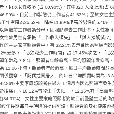
，仍以女性較多 (占 60.98%)，其中320 人沒上班(占 
46.99%，目前工作狀態仍工作者有41.53%；至於女
前仍工作者降為25.52%，降幅11.89%遠高於男性的5.
照顧前工作者為分母，因照顧辭去工作比率，女性為 43.93%
女性較男性有承擔「工作收入頓失」、「與人接觸減少」
作的主要家庭照顧者中，有 32.21%表示會因為照顧而
.12%最多，「必須減少工作時間」占 17.45%次之，「必
顧年數為 7.8 年，照顧者年齡愈高，平均照顧年數愈高
 11.06 小時，照顧者年齡愈高，每日平均照顧時間愈長， 
關係觀察，「配偶或同居人」的每日平均照顧時間為13.3
。有 42.86%主要家庭照顧者在過去 1 個月內因為照顧而發生
骨痠痛」、18.12%曾發生「失眠」，12.15%有「高
於男性(34.97%)。女性主要家庭照顧者對於目前整體生活的滿
照顧者經年長期每日長時段的提供照護，照顧者的身心健康