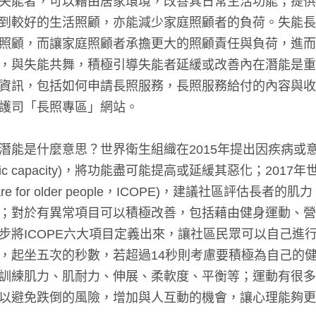
失能者，可以藉由居家環境，改善其日常生活功能；提供
到較好的生活照顧，亦能減少家庭照顧者的負荷。失能長
照顧，而讓家庭照顧者承擔更大的照顧責任與負荷，進而
，與失能共舞，積極引導失能者延緩或改善內在潛能是重
資訊，包括如何申請長照服務，長照服務給付的內容與收
護司「長照專區」網站。
潛能是什麼意思？世界衛生組織在2015年提出因疾病或
insic capacity)，將功能盡可能提高或延緩其惡化；2
ed care for older people，ICOPE)，建議社區
；對於有異常項目可以積極改善，包括藉由健身運動、營養
步將ICOPE六大項目定義出來，讓社區民眾可以自己進
，起坐五次的秒數，若超過14秒則考慮要積極為自己的
訓練肌力、肌耐力、伸展、柔軟度、平衡等；運動有很多
以避免跌倒的風險，增加與人互動的機會，讓心理能夠更