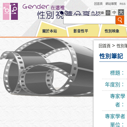
回首頁
網站導覽
RSS
大
中
小
字級:
關於本站
影音性平
性別映象
>
回首頁
性別
性別筆記
標題：
年度別：
專家學
者：
專家學者
單位：