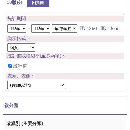
10版)分
回指標
統計期間：
~
匯出XML
匯出Json
顯示格式：
統計值或增減率(至多兩項)：
統計值
表頭、表側：
複分類