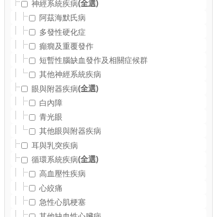
(全選)
神經系統疾病
阿茲海默氏病
多發性硬化症
癲癇及重覆發作
短暫性腦缺血發作及相關症候群
其他神經系統疾病
(全選)
眼與附器疾病
白內障
青光眼
其他眼與附器疾病
耳與乳突疾病
(全選)
循環系統疾病
高血壓性疾病
心絞痛
急性心肌梗塞
其他缺血性心臟病