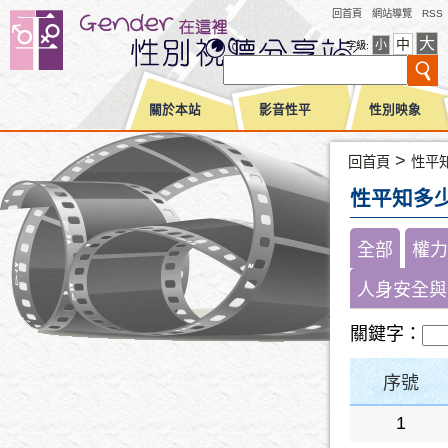
回首頁
網站導覽
RSS
大
中
小
字級:
關於本站
影音性平
性別映象
>
回首頁
性平
性平知多
全部
權力
人身安全與
關鍵字：
序號
1