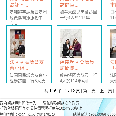
歐娜・...
訪問團...
本
澳洲辦事處及西澳州
加拿大酷兒商會訪團
日
燒燙傷醫療服務中
一行4人於115年...
11
心...
法國國民議會友
盧森堡國會議員
法
台小組...
訪問團...
「
法國國民議會友台小
盧森堡國會議員一行
法
組參訪團一行5人及...
4人於114年4月...
大
人..
共 116 筆 | 1 / 12 頁 |
第一頁 |
上一頁 |
政府網站資料開放宣告
隱私權及網站安全政策
行政院版權所有 © 最佳瀏覽解析度為1024*768以上
通訊地址：臺北市忠孝東路1段1號 總機電話：(02)3356-6500