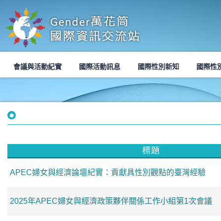
會議與活動紀實
國際活動訊息
國際性別新知
國際性
標題
APEC婦女與經濟論壇紀實：貢獻具性別觀點的臺灣經驗
2025年APEC婦女與經濟政策夥伴關係工作小組第1次會議