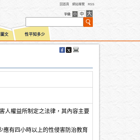
回首頁
網站導覽
RSS
大
中
小
字級:
別圖文
性平知多少
被害人權益所制定之法律，其內容主要
少應有四小時以上的性侵害防治教育