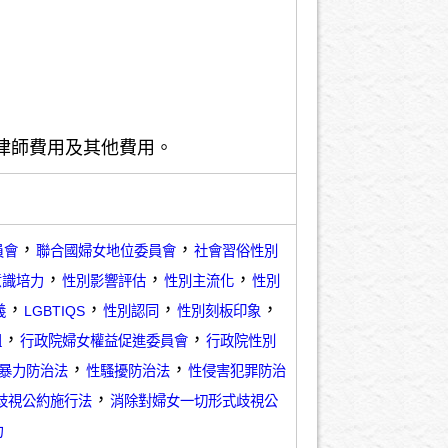
律師費用及其他費用。
，
，
員會
聯合國婦女地位委員會
社會習俗性別
，
，
，
意識培力
性別影響評估
性別主流化
性別
，
，
，
，
義
LGBTIQS
性別認同
性別刻板印象
，
，
組
行政院婦女權益促進委員會
行政院性別
，
，
暴力防治法
性騷擾防治法
性侵害犯罪防治
，
歧視公約施行法
消除對婦女一切形式歧視公
力