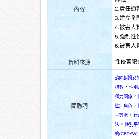
2.責任通
內容
3.建立
4.被害
5.強制
6.被害
性侵害犯
資料來源
消除對婦女
，
指數
性別
，
權力關係
，
關聯詞
性別角色
，
平等處
行
，
法
性別平
約(CEDAW)