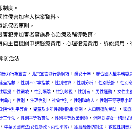
報制度。
全國性侵害加害人檔案資料。
人資訊保密原則。
性侵害犯罪加害者實施身心治療及輔導教育。
人得向主管機關申請醫療費用、心理復健費用、訴訟費用、
罪防治法
，
，
，
的暴力行為宣言
北京宣言暨行動綱領
婦女十年
聯合國人權事務委
，
，
，
，
，
落差指數
性別不平等指數
性別預算
性別分析
性別統計
性別
，
，
，
，
，
，
性騷擾
性霸凌
性別隔離
性別歧視
性別盲
男性運動
女性主
，
，
，
，
，
性傾向
性別
生理性別
社會性別
性別聯絡人
性別平等專案小
，
，
，
政院性別平等會
兒童及少年性剝削防制條例
人口販運防制法
家庭
，
，
，
等工作法
性別平等教育法
性別平等政策綱領
消除對婦女一切形式
，
，
，
中華民國憲法(女性參政、兩性平等)
跟蹤騷擾防制法
數位性別暴